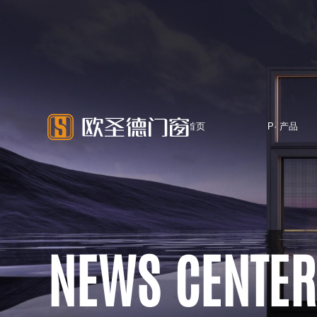
H·首页
P· 产品
HOME
PRODUCTS
NEWS CENTER