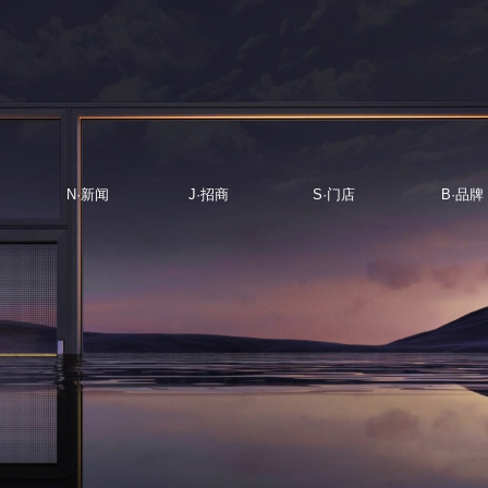
N·新闻
J·招商
S·门店
B·品牌
NEWS
JOIN
STORE
BRAND