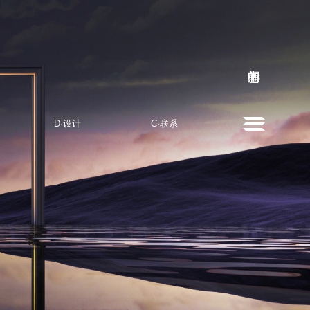
D·设计
C·联系
DESIGN
CONTACT US