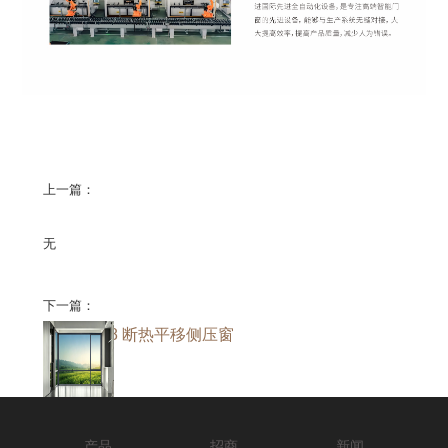
上一篇：
无
下一篇：
仰望-Y128 断热平移侧压窗
产品
招商
新闻