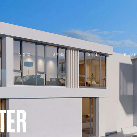
N·新闻
J·招商
S·门店
B·品牌
NEWS
JOIN
STORE
BRAND
TER