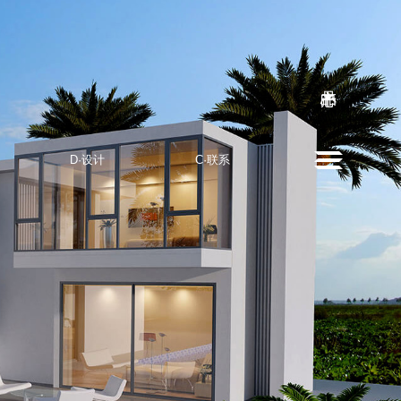
D·设计
C·联系
DESIGN
CONTACT US