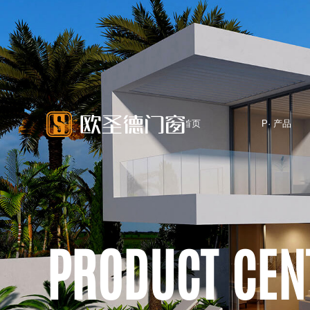
H·首页
P· 产品
HOME
PRODUCTS
PRODUCT CEN