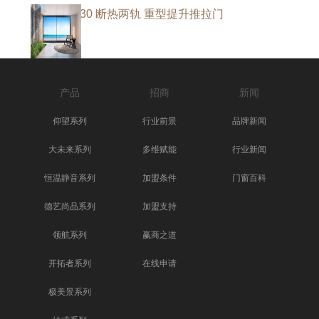
大未来D130 断热两轨 重型提升推拉门
产品
招商
新闻
仰望系列
行业前景
品牌新闻
大未来系列
多维赋能
行业新闻
恒温静音系列
加盟条件
门窗百科
德艺尚品系列
加盟支持
领航系列
赢商之道
开拓者系列
在线申请
极美景系列